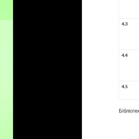
4.3
4.4
4.5
Бібліо