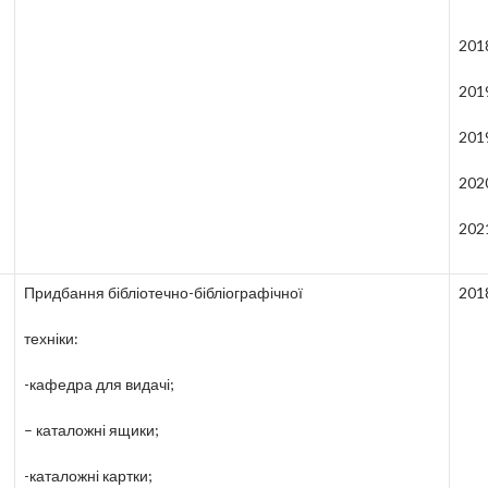
201
201
201
202
202
Придбання бібліотечно-бібліографічної
201
техніки:
-кафедра для видачі;
– каталожні ящики;
-каталожні картки;