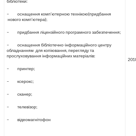
бібліотеки:
– оснащення комп’ютерною технікою(придбання
нового комп’ютера);
– придбання ліцензійного програмного забезпечення;
– оснащення бібліотечно-інформаційного центру
обладнанням для копіювання, перегляду та
прослуховування інформаційних матеріалів:
201
– принтер;
– ксерокс;
факс (04562)6-11-35, (04562)6-17-81 e-mail: RokPL@ukr.ne
– сканер;
– телевізор;
– відеомагнітофон