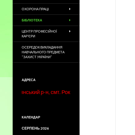
ОХОРОНА ПРАЦІ
БІБЛІОТЕКА
ЦЕНТР ПРОФЕСІЙНОЇ
КАР’ЄРИ
ОСЕРЕДОК ВИКЛАДАННЯ
НАВЧАЛЬНОГО ПРЕДМЕТА
“ЗАХИСТ УКРАЇНИ”
АДРЕСА
тнянський р-н, смт. Рокитне, вул. Ентузіастів, 4, тел./
КАЛЕНДАР
СЕРПЕНЬ 2026