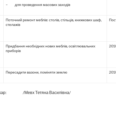
– для проведення масових заходів
Поточний ремонт меблів: столів, стільців, книжкових шаф,
Пос
стелажів
Придбання необхідних нових меблів, освітлювальних
201
приборів
Пересадити вазони, поміняти землю
201
текар: /Мевх Тетяна Василівна/