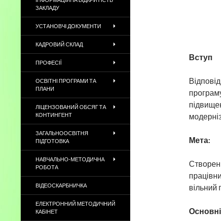
ЗАКЛАДУ
УСТАНОВЧІ ДОКУМЕНТИ
КАДРОВИЙ СКЛАД
Вступ
ПРОФЕСІЇ
Відповід
ОСВІТНІ ПРОГРАМИ ТА
ПЛАНИ
програму
підвищен
ЛІЦЕНЗОВАНИЙ ОБСЯГ ТА
КОНТИНГЕНТ
модерніза
ЗАГАЛЬНООСВІТНЯ
Мета:
ПІДГОТОВКА
НАВЧАЛЬНО-МЕТОДИЧНА
Створенн
РОБОТА
працівни
ВІДЕОСКАРБНИЧКА
вільний 
ЕЛЕКТРОННИЙ МЕТОДИЧНИЙ
Основні
КАБІНЕТ