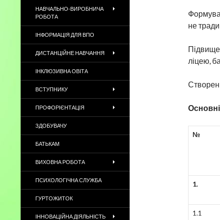
НАВЧАЛЬНО-ВИРОБНИЧА
Формуван
РОБОТА
не тради
ІНФОРМАЦІЯ ДЛЯ ВПО
Підвищен
ДИСТАНЦІЙНЕ НАВЧАННЯ
ліцею, ба
ІНКЛЮЗИВНА ОВІТА
Створенн
ВСТУПНИКУ
Основні
ПРОФОРІЄНТАЦІЯ
ЗДОБУВАЧУ
№
БАТЬКАМ
ВИХОВНА РОБОТА
ПСИХОЛОГІЧНА СЛУЖБА
1.
ГУРТОЖИТОК
1.1
ІННОВАЦІЙНА ДІЯЛЬНІСТЬ