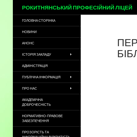
Пошук
РОКИТНЯНСЬКИЙ ПРОФЕСІЙНИЙ ЛІЦЕЙ
ГОЛОВНА СТОРІНКА
НОВИНИ
ПЕ
АНОНС
БІБ
ІСТОРІЯ ЗАКЛАДУ
АДМІНІСТРАЦІЯ
ПУБЛІЧНА ІНФОРМАЦІЯ
ПРО НАС
АКАДЕМІЧНА
ДОБРОЧЕСНІСТЬ
НОРМАТИВНО-ПРАВОВЕ
ЗАБЕЗПЕЧЕННЯ
ПРОЗОРІСТЬ ТА
ІНФОРМАЦІЙНА ВІДКРИТІСТЬ