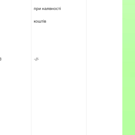
при наявності
коштів
8
-//-
t