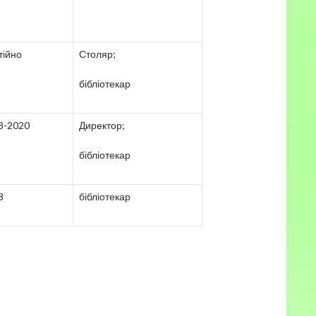
тійно
Столяр;
бібліотекар
8-2020
Директор;
бібліотекар
8
бібліотекар