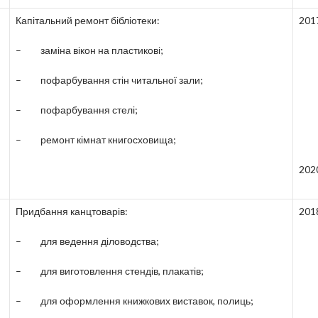
Капітальний ремонт бібліотеки:
201
– заміна вікон на пластикові;
– пофарбування стін читальної зали;
– пофарбування стелі;
– ремонт кімнат книгосховища;
202
Придбання канцтоварів:
201
– для ведення діловодства;
– для виготовлення стендів, плакатів;
– для оформлення книжкових виставок, полиць;