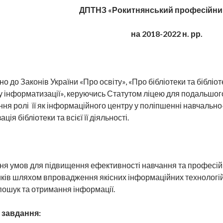
ДПТНЗ «Рокитнянський професійний
на 2018-2022 н. рр.
но до Законів України «Про освіту», «Про бібліотеки та біблі
 інформатизації», керуючись Статутом ліцею для подальшого
ня ролі її як інформаційного центру у поліпшенні навчальн
ція бібліотеки та всієї її діяльності.
я умов для підвищення ефективності навчання та професійн
ків шляхом впровадження якісних інформаційних технологій,
пошук та отримання інформації.
 завдання: