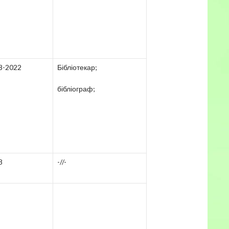
8-2022
Бібліотекар;
бібліограф;
8
-//-