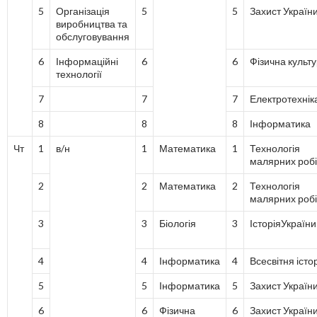
5
Організація
5
5
Захист Україн
виробництва та
обслуговування
6
Інформаційні
6
6
Фізична культ
технології
7
7
7
Електротехнік
8
8
8
Інформатика
Чт
1
в/н
1
Математика
1
Технологія
малярних робі
2
2
Математика
2
Технологія
малярних робі
3
3
Біологія
3
ІсторіяУкраїни
4
4
Інформатика
4
Всесвітня істо
5
5
Інформатика
5
Захист Україн
6
6
Фізична
6
Захист Україн