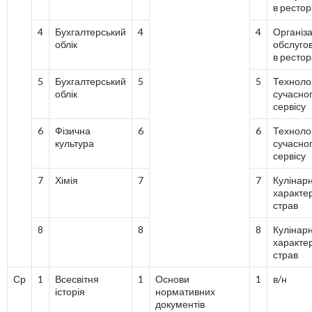
в ресто
4
Бухгалтерський
4
4
Організа
облік
обслуго
в ресто
5
Бухгалтерський
5
5
Технолог
облік
сучасно
сервісу
6
Фізична
6
6
Технолог
культура
сучасно
сервісу
7
Хімія
7
7
Кулінар
характе
страв
8
8
8
Кулінар
характе
страв
Ср
1
Всесвітня
1
Основи
1
в/н
історія
нормативних
документів