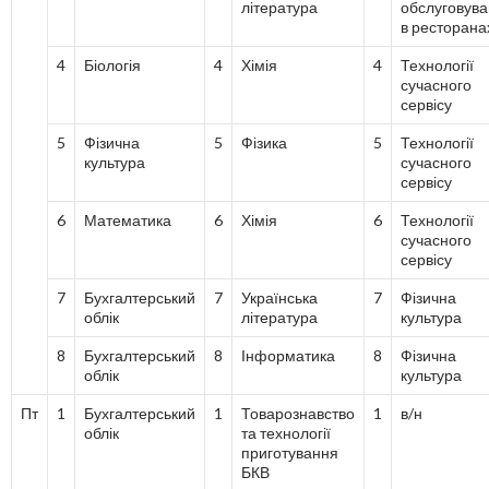
література
обслуговув
в ресторана
4
Біологія
4
Хімія
4
Технології
сучасного
сервісу
5
Фізична
5
Фізика
5
Технології
культура
сучасного
сервісу
6
Математика
6
Хімія
6
Технології
сучасного
сервісу
7
Бухгалтерський
7
Українська
7
Фізична
облік
література
культура
8
Бухгалтерський
8
Інформатика
8
Фізична
облік
культура
Пт
1
Бухгалтерський
1
Товарознавство
1
в/н
облік
та технології
приготування
БКВ