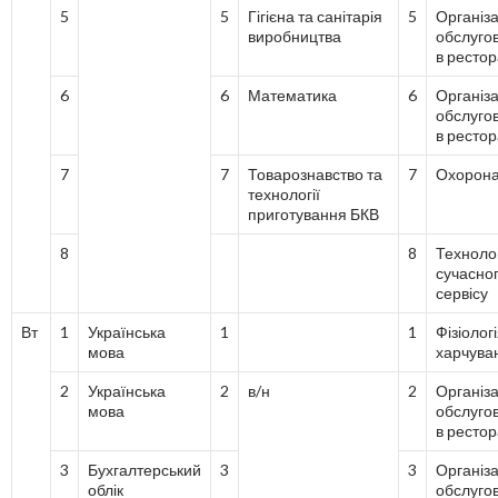
5
5
Гігієна та санітарія
5
Організа
виробництва
обслуго
в ресто
6
6
Математика
6
Організа
обслуго
в ресто
7
7
Товарознавство та
7
Охорона
технології
приготування БКВ
8
8
Технолог
сучасно
сервісу
Вт
1
Українська
1
1
Фізіолог
мова
харчува
2
Українська
2
в/н
2
Організа
мова
обслуго
в ресто
3
Бухгалтерський
3
3
Організа
облік
обслуго