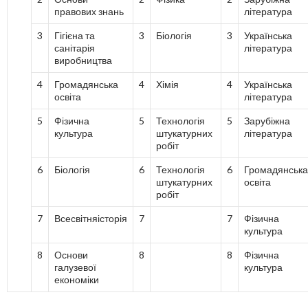
правових знань
література
3
Гігієна та
3
Біологія
3
Українська
санітарія
література
виробництва
4
Громадянська
4
Хімія
4
Українська
освіта
література
5
Фізична
5
Технологія
5
Зарубіжна
культура
штукатурних
література
робіт
6
Біологія
6
Технологія
6
Громадянська
штукатурних
освіта
робіт
7
Всесвітняісторія
7
7
Фізична
культура
8
Основи
8
8
Фізична
галузевої
культура
економіки