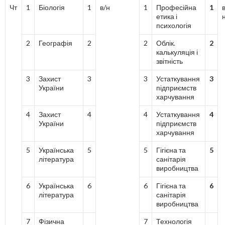
Чт
1
Біологія
1
в/н
1
Професійна
1
в
етика і
психологія
2
Географія
2
2
Облік.
2
калькуляція і
звітність
3
Захист
3
3
Устаткування
3
України
підприємств
харчування
4
Захист
4
4
Устаткування
4
України
підприємств
харчування
5
Українська
5
5
Гігієна та
5
література
санітарія
виробництва
6
Українська
6
6
Гігієна та
6
література
санітарія
виробництва
7
Фізична
7
Технологія