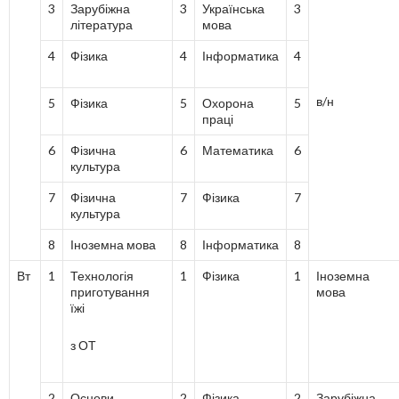
3
Зарубіжна
3
Українська
3
література
мова
4
Фізика
4
Інформатика
4
в/н
5
Фізика
5
Охорона
5
праці
6
Фізична
6
Математика
6
культура
7
Фізична
7
Фізика
7
культура
8
Іноземна мова
8
Інформатика
8
Вт
1
Технологія
1
Фізика
1
Іноземна
приготування
мова
їжі
з ОТ
2
Основи
2
Фізика
2
Зарубіжна