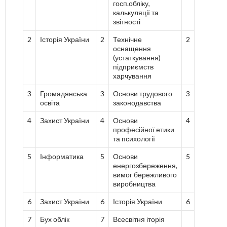
госп.обліку,
калькуляції та
звітності
2
Історія України
2
Технічне
2
оснащення
(устаткування)
підприємств
харчування
3
Громадянська
3
Основи трудового
3
освіта
законодавства
4
Захист України
4
Основи
4
професійної етики
та психології
5
Інформатика
5
Основи
5
енергозбереження,
вимог бережливого
виробництва
6
Захист України
6
Історія України
6
7
Бух облік
7
Всесвітня іторія