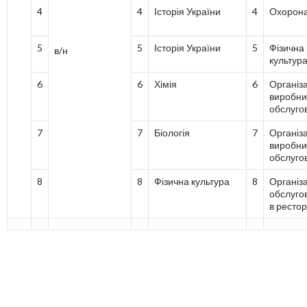
4
4
Історія України
4
Охорона
5
5
Історія України
5
Фізична
в/н
культур
6
6
Хімія
6
Організ
виробни
обслуго
7
7
Біологія
7
Організ
виробни
обслуго
8
8
Фізична культура
8
Організ
обслуго
в ресто