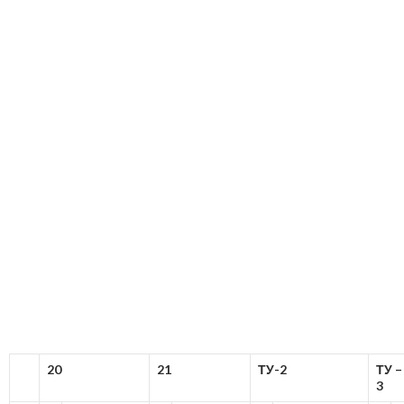
20
21
ТУ-2
ТУ –
3