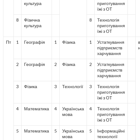
культура
приготування
їжі з ОТ
8
Фізична
8
Технологія
культура
приготування
їжі з ОТ
Пт
1
Географія
1
Фізика
1
Устаткування
в
підприємств
харчування
2
Географія
2
Фізика
2
Устаткування
підприємств
харчування
3
Фізика
3
Технології
3
Технологія
приготування
їжі з ОТ
4
Математика
4
Українська
4
Технологія
мова
приготування
їжі з ОТ
5
Математика
5
Українська
5
Інформаційні
мова
технології