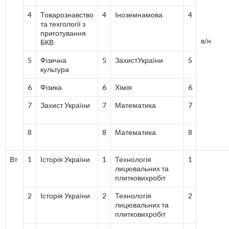
4
Товарознавство
4
Іноземнамова
4
та техгології з
приготування
в/н
БКВ
5
Фізична
5
ЗахистУкраїни
5
культура
6
Фізика
6
Хімія
6
7
Захист України
7
Математика
7
8
8
Математика
8
Вт
1
Історія України
1
Технологія
1
лицювальних та
плитковихробіт
2
Історія України
2
Технологія
2
лицювальних та
плитковихробіт