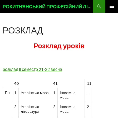
Пошук
РОКИТНЯНСЬКИЙ ПРОФЕСІЙНИЙ ЛІЦЕЙ
ПЕРЕМІСТИТИСЬ
ГОЛОВ
ДО
МЕНЮ
ТЕКСТУ
РОЗКЛАД
‍Розклад уроків
розклад ІІ семестр 21-22 весна
40
41
11
Пн
1
Українська мова
1
Іноземна
1
мова
2
Українська
2
Іноземна
2
література
мова