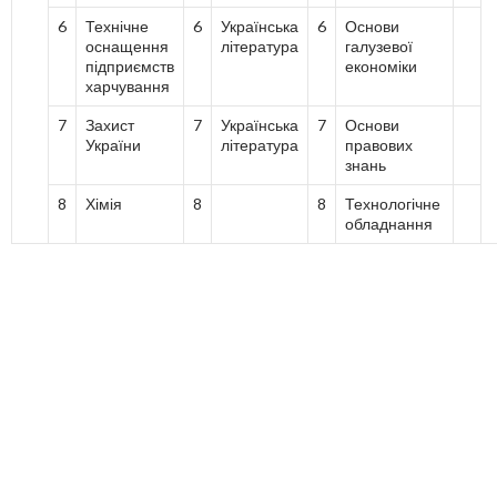
6
Технічне
6
Українська
6
Основи
оснащення
література
галузевої
підприємств
економіки
харчування
7
Захист
7
Українська
7
Основи
України
література
правових
знань
8
Хімія
8
8
Технологічне
обладнання