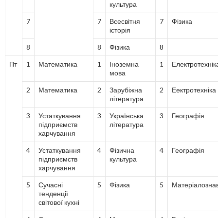
культура
7
7
Всесвітня
7
Фізика
історія
8
8
Фізика
8
Пт
1
Математика
1
Іноземна
1
Електротехнік
мова
2
Математика
2
Зарубіжна
2
Еектротехніка
література
3
Устаткування
3
Українська
3
Географія
підприємств
література
харчування
4
Устаткування
4
Фізична
4
Географія
підприємств
культура
харчування
5
Сучасні
5
Фізика
5
Матеріалозна
тенденції
світової кухні