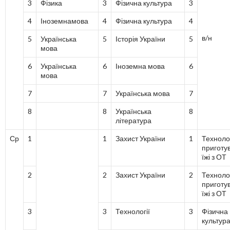
3
Фізика
3
Фізична культура
3
4
Іноземнамова
4
Фізична культура
4
в/н
5
Українська
5
Історія України
5
мова
6
Українська
6
Іноземна мова
6
мова
7
7
Українська мова
7
8
8
Українська
8
література
Ср
1
1
Захист України
1
Техноло
приготу
їжі з ОТ
2
2
Захист України
2
Техноло
приготу
їжі з ОТ
3
3
Технології
3
Фізична
культур