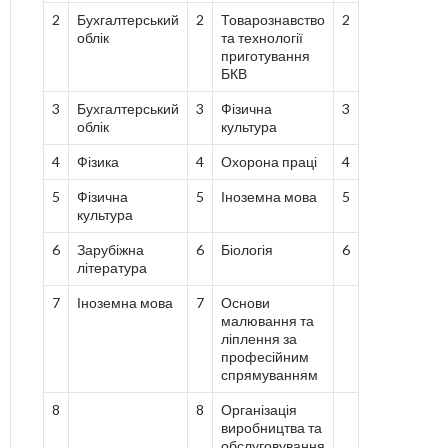
2
Бухгалтерський
2
Товарознавство
2
облік
та технології
приготування
БКВ
3
Бухгалтерський
3
Фізична
3
облік
культура
4
Фізика
4
Охорона праці
4
5
Фізична
5
Іноземна мова
5
культура
6
Зарубіжна
6
Біологія
6
література
7
Іноземна мова
7
Основи
малювання та
ліплення за
професійним
спрямуванням
8
8
Організація
виробництва та
обслуговування