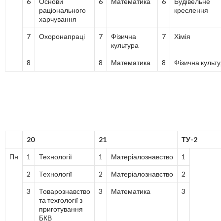
6
Основи
6
Математика
6
Будівельне
раціонального
креслення
харчування
7
Охоронапраці
7
Фізична
7
Хімія
культура
8
8
Математика
8
Фізична культ
20
21
ТУ-2
Пн
1
Технології
1
Матеріалознавство
1
2
Технології
2
Матеріалознавство
2
3
Товарознавство
3
Математика
3
та техгології з
приготування
БКВ