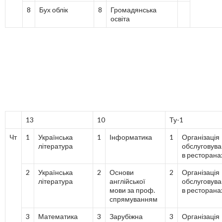
8
Бух облік
8
Громадянська
освіта
13
10
Ту-1
Чт
1
Українська
1
Інформатика
1
Організація
література
обслуговув
в ресторана
2
Українська
2
Основи
2
Організація
література
англійської
обслуговув
мови за проф.
в ресторана
спрямуванням
3
Математика
3
Зарубіжна
3
Організація