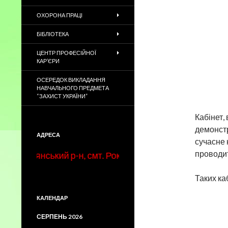
ОХОРОНА ПРАЦІ
БІБЛІОТЕКА
ЦЕНТР ПРОФЕСІЙНОЇ
КАР’ЄРИ
ОСЕРЕДОК ВИКЛАДАННЯ
НАВЧАЛЬНОГО ПРЕДМЕТА
“ЗАХИСТ УКРАЇНИ”
Кабінет,
демонстр
АДРЕСА
сучасне 
проводит
итнянський р-н, смт. Рокитне, вул. Ентузіастів, 4, тел./
Таких ка
КАЛЕНДАР
СЕРПЕНЬ 2026