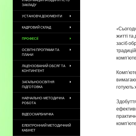
ЗАКЛАДУ
УСТАНОВЧІ ДОКУМЕНТИ
КАДРОВИЙ СКЛАД
«Сьогодн
житті та
ПРОФЕСІЇ
засіб об
традицій
ОСВІТНІ ПРОГРАМИ ТА
ПЛАНИ
комп’юте
ЛІЦЕНЗОВАНИЙ ОБСЯГ ТА
КОНТИНГЕНТ
Комп’юте
вимагают
ЗАГАЛЬНООСВІТНЯ
готують 
ПІДГОТОВКА
НАВЧАЛЬНО-МЕТОДИЧНА
Здобуття
РОБОТА
ефективн
ВІДЕОСКАРБНИЧКА
практичн
комп’юте
ЕЛЕКТРОННИЙ МЕТОДИЧНИЙ
КАБІНЕТ