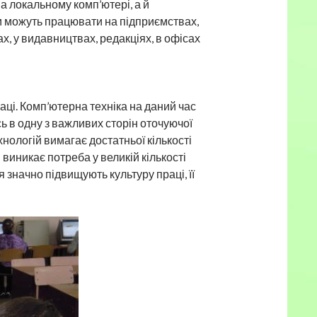
а локальному комп’ютері, а й
 можуть працювати на підприємствах,
х, у видавництвах, редакціях, в офісах
аці. Комп’ютерна техніка на даний час
ь в одну з важливих сторін оточуючої
ологій вимагає достатньої кількості
виникає потреба у великій кількості
 значно підвищують культуру праці, її