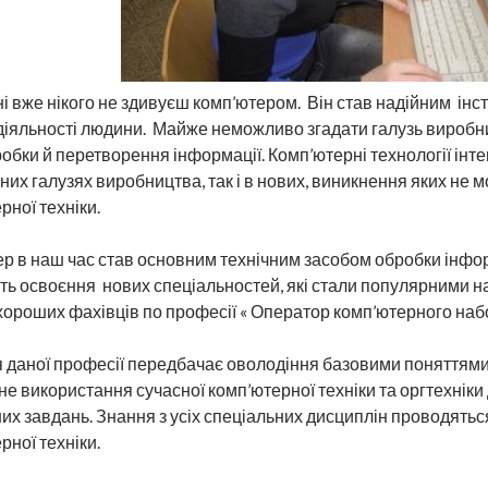
і вже нікого не здивуєш комп’ютером. Він став надійним інс
 діяльності людини. Майже неможливо згадати галузь виробн
робки й перетворення інформації. Комп’ютерні технології ін
них галузях виробництва, так і в нових, виникнення яких не
рної техніки.
р в наш час став основним технічним засобом обробки інфор
ь освоєння нових спеціальностей, які стали популярними на 
хороших фахівців по професії « Оператор комп’ютерного набо
 даної професії передбачає оволодіння базовими поняттями
е використання сучасної комп’ютерної техніки та оргтехніки
их завдань. Знання з усіх спеціальних дисциплін проводять
рної техніки.