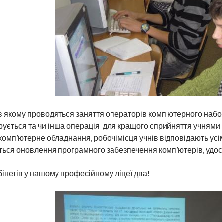
 в якому проводяться заняття операторів комп’ютерного набо
ується та чи інша операція для кращого сприйняття учнями
комп’ютерне обладнання, робочімісця учнів відповідають усі
ься оновлення програмного забезпечення комп’ютерів, удос
факс (04562)6-11-35, (04562)6-17-81 e-mail: RokPL@ukr.n
бінетів у нашому професійному ліцеї два!