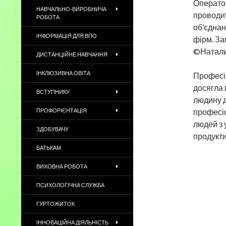
Оператор
НАВЧАЛЬНО-ВИРОБНИЧА
проводит
РОБОТА
об’єднан
ІНФОРМАЦІЯ ДЛЯ ВПО
фірм. За
©Натали
ДИСТАНЦІЙНЕ НАВЧАННЯ
ІНКЛЮЗИВНА ОВІТА
Професія
досягла 
ВСТУПНИКУ
людину д
ПРОФОРІЄНТАЦІЯ
професіо
людей з 
ЗДОБУВАЧУ
продукти
БАТЬКАМ
ВИХОВНА РОБОТА
ПСИХОЛОГІЧНА СЛУЖБА
ГУРТОЖИТОК
ІННОВАЦІЙНА ДІЯЛЬНІСТЬ