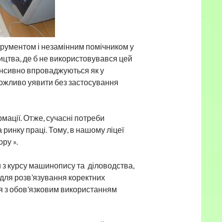
трументом і незамінним помічником у
ицтва, де б не використовувався цей
тенсивно впроваджуються як у
 можливо уявити без застосування
мації. Отже, сучасні потреби
ринку праці. Тому, в нашому ліцеї
ру ».
 з курсу машинопису та діловодства,
 для розв’язування коректних
ся з обов’язковим використанням