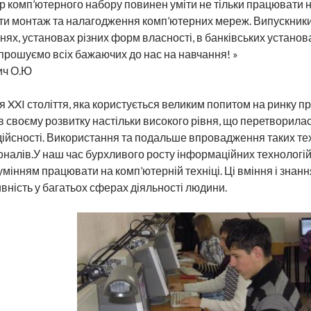
 комп’ютерного набору повинен уміти не тільки працювати н
и монтаж та налагодження комп’ютерних мереж. Випускники
нях, установах різних форм власності, в банківських установа
прошуємо всіх бажаючих до нас на навчання! »
ч О.Ю
 XXI століття, яка користується великим попитом на ринку пр
в своєму розвитку настільки високого рівня, що перетворилас
ійсності. Використання та подальше впровадження таких техн
налів.У наш час бурхливого росту інформаційних технологій 
умінням працювати на комп’ютерній техніці. Ці вміння і знання
вність у багатьох сферах діяльності людини.